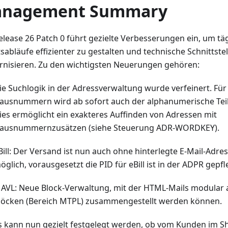
nagement Summary
elease 26 Patch 0 führt gezielte Verbesserungen ein, um tä
sabläufe effizienter zu gestalten und technische Schnittste
nisieren. Zu den wichtigsten Neuerungen gehören:
ie Suchlogik in der Adressverwaltung wurde verfeinert. Für
ausnummern wird ab sofort auch der alphanumerische Teil 
ies ermöglicht ein exakteres Auffinden von Adressen mit
ausnummernzusätzen (siehe Steuerung ADR-WORDKEY).
Bill: Der Versand ist nun auch ohne hinterlegte E-Mail-Adr
öglich, vorausgesetzt die PID für eBill ist in der ADPR gepfl
AVL: Neue Block-Verwaltung, mit der HTML-Mails modular a
löcken (Bereich MTPL) zusammengestellt werden können.
s kann nun gezielt festgelegt werden, ob vom Kunden im Sh