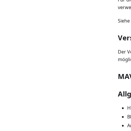
verwe
Siehe
Ver
Der V
möglic
MAV
All
H
B
A