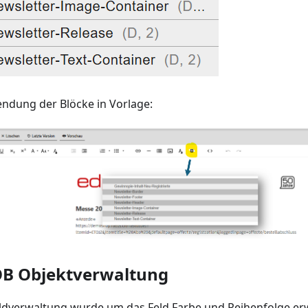
ndung der Blöcke in Vorlage:
B Objektverwaltung
ildverwaltung wurde um das Feld Farbe und Reihenfolge erw