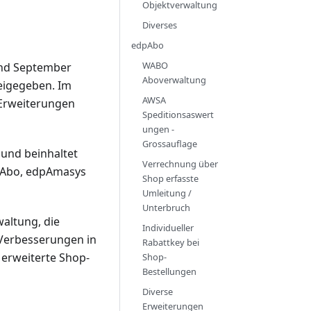
Objektverwaltung
Diverses
edpAbo
WABO
 und September
Aboverwaltung
eigegeben. Im
AWSA
 Erweiterungen
Speditionsaswert
ungen -
Grossauflage
und beinhaltet
Verrechnung über
pAbo, edpAmasys
Shop erfasste
Umleitung /
Unterbruch
altung, die
Individueller
 Verbesserungen in
Rabattkey bei
 erweiterte Shop-
Shop-
Bestellungen
Diverse
Erweiterungen