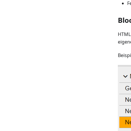
F
Blo
HTML-
eigen
Beispi