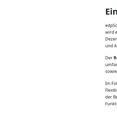
Ei
edpSo
wird 
Dezem
und 
Der
R
umfas
sowie
Im Fo
Flexi
der B
Funkt