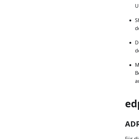
U
S
d
D
d
M
B
a
ed
ADR
Für d