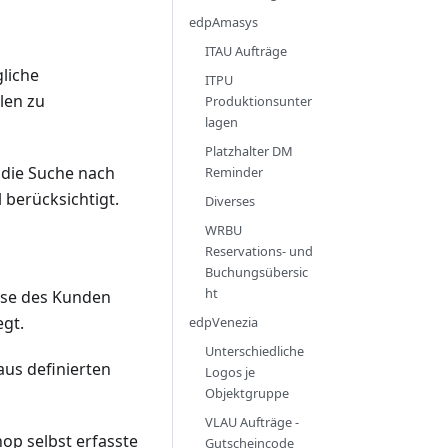
edpAmasys
ITAU Aufträge
gliche
ITPU
llen zu
Produktionsunter
lagen
Platzhalter DM
 die Suche nach
Reminder
berücksichtigt.
Diverses
WRBU
Reservations- und
Buchungsübersic
ht
esse des Kunden
egt.
edpVenezia
Unterschiedliche
us definierten
Logos je
Objektgruppe
VLAU Aufträge -
op selbst erfasste
Gutscheincode