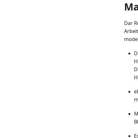
Ma
Dar R
Arbeit
moder
D
H
D
H
e
m
M
B
E