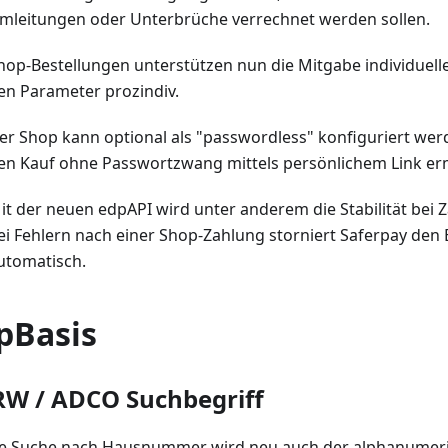
mleitungen oder Unterbrüche verrechnet werden sollen.
hop-Bestellungen unterstützen nun die Mitgabe individuell
en Parameter prozindiv.
er Shop kann optional als "passwordless" konfiguriert we
en Kauf ohne Passwortzwang mittels persönlichem Link er
it der neuen edpAPI wird unter anderem die Stabilität bei 
ei Fehlern nach einer Shop-Zahlung storniert Saferpay den
utomatisch.
pBasis
W / ADCO Suchbegriff
ie Suche nach Hausnummer wird neu auch der alphanumeri