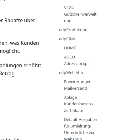
VLGU
Gutscheinverwalt
er Rabatte über
ung
edpProduktion
edpCRM
rden, was Kunden
HOME
möglicht.
ADCO
Adresscockpit
Zahlungen erhöht:
edpWeb Abo
 Betrag
Erweiterungen
Mailversand
Ablage
Kundenkarten /
Zertifikate
Default-Vorgaben
für Umleitung/
Unterbrüche via
Webshop
sche Teil